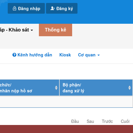
Đăng nhập
Đăng ký
áp - Khảo sát
Thống kê
Kênh hướng dẫn
Kiosk
Cơ quan
chức/
Bộ phận/
 nhân nộp hồ sơ
đang xử lý
Đầu
Sau
Trước
Cuối