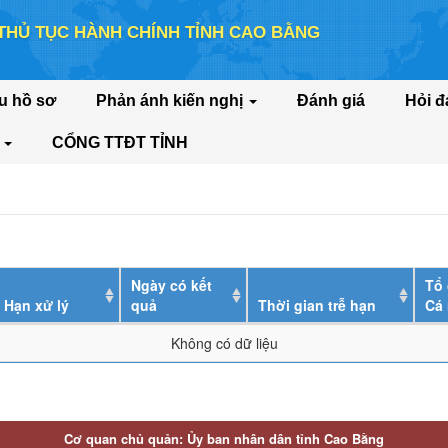
 THỦ TỤC HÀNH CHÍNH TỈNH CAO BẰNG
u hồ sơ
Phản ánh kiến nghị
Đánh giá
Hỏi đ
c
CỔNG TTĐT TỈNH
Ngày có kết
Tổ 
Hạn xử lý
quả
Thời gian trễ hạn
Cá
Không có dữ liệu
Cơ quan chủ quản: Ủy ban nhân dân tỉnh Cao Bằng