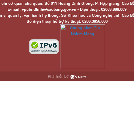
a chỉ cơ quan chủ quản: Số 011 Hoàng Đình Giong, P. Hợp giang, Cao B
E-mail: vpubndtinh@caobang.gov.vn - Điện thoại: 02063.888.009
n vị quản lý, vận hành hệ thống: Sở Khoa học và Công nghệ tỉnh Cao B
Số điện thoại hỗ trợ kỹ thuật: 0206.3856.000
Phát triển bởi