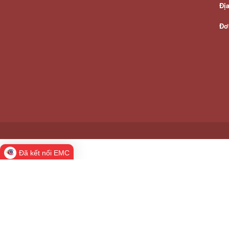
Đị
Đơ
Đã kết nối EMC