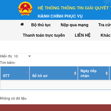
HỆ THỐNG THÔNG TIN GIẢI QUYẾT
HÀNH CHÍNH PHỤC VỤ
Bộ thủ tục
Nộp qua mạng
Tra cứ
Thanh toán trực tuyến
LIÊN HỆ
Khá
Hiển thị
Tìm kiếm:
Ngày tiếp
STT
Số hồ sơ
nhận
Không có dữ liệu