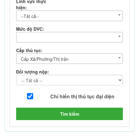
Lĩnh vực thực
hiện:
--Tất cả--
Mức độ DVC:
Cấp thủ tục:
Cấp Xã/Phường/Thị trấn
Đối tượng nộp:
Tìm kiếm